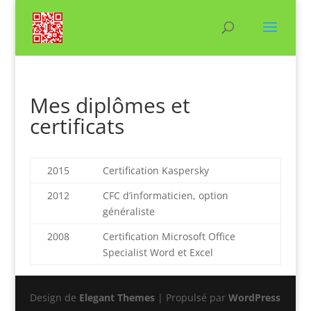
Mes diplômes et
certificats
2015
Certification Kaspersky
2012
CFC d’informaticien, option
généraliste
2008
Certification Microsoft Office
Specialist Word et Excel
Design de
Elegant Themes
| Propulsé par
WordPress